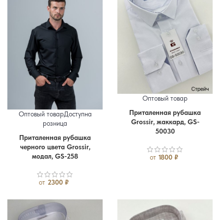
Оптовый товар
Приталенная рубашка
Оптовый товар
Доступна
46
48
50
52
54
56
Grossir, жаккард, GS-
розница
50030
Приталенная рубашка
46
48
50
52
54
56
черного цвета Grossir,
Упаковка
модал, GS-258
от
1800
₽
от
2300
₽