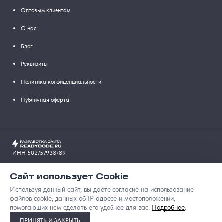
Оптовым клиентам
О нас
Блог
Реквизиты
Политика конфиденциальности
Публичная оферта
ИНН 502757938789
© 2026 GROSSIR
Сайт использует Cookie
© 2026 GROSSIR
Используя данный сайт, вы даете согласие на использование
файлов cookie, данных об IP-адресе и местоположении,
ИНН 502757938789
помогающих нам сделать его удобнее для вас.
Подробнее
.
ПРИНЯТЬ И ЗАКРЫТЬ