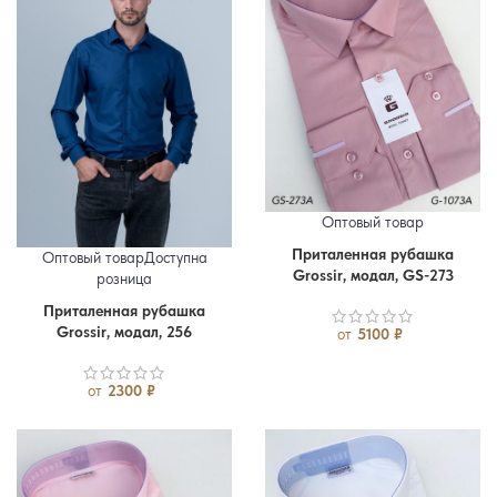
Оптовый товар
Приталенная рубашка
Оптовый товар
Доступна
Упаковка
Grossir, модал, GS-273
розница
Приталенная рубашка
46
48
50
52
54
56
Grossir, модал, 256
от
5100
₽
от
2300
₽