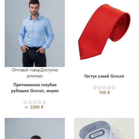
Оптовый товар
Доступна
розница
Гастук узкий Grossir
Приталенная голубая
46
48
50
52
54
56
рубашка Grossir, модал
700
₽
от
2300
₽