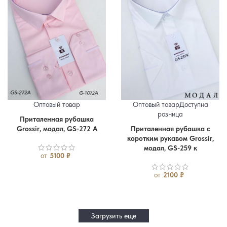
Оптовый товар
Оптовый товар
Доступна
розница
Приталенная рубашка
Упаковка
Grossir, модал, GS-272 A
Приталенная рубашка с
48
50
52
54
56
Упаковка
коротким рукавом Grossir,
модал, GS-259 к
от
5100
₽
от
2100
₽
Загрузить еще