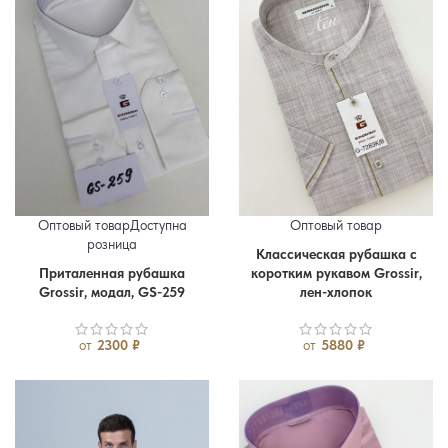
Оптовый товар
Доступна
Оптовый товар
розница
Классическая рубашка с
Приталенная рубашка
коротким рукавом Grossir,
46
48
50
52
54
56
Grossir, модал, GS-259
лен-хлопок
от
2300
₽
от
5880
₽