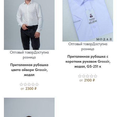
Оптовый товар
Доступна
розница
Оптовый товар
Доступна
Приталенная рубашка с
розница
46
48
50
52
54
56
коротким рукавом Grossir,
Приталенная рубашка
46
48
50
52
54
56
модал, GS-251 к
цвета айвори Grossir,
модал
от
2100
₽
от
2300
₽