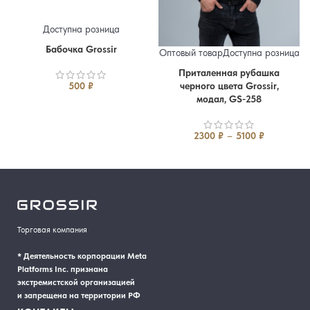
Доступна розница
Бабочка Grossir
Оптовый товар
Доступна розница
Приталенная рубашка
46
48
50
52
54
56
Упаковка
черного цвета Grossir,
500
₽
модал, GS-258
Диапазон цен: 2300 ₽ – 5100 ₽
2300
₽
–
5100
₽
Торговая компания
* Деятельность корпорации Meta
Platforms Inc. признана
экстремистской организацией
и запрещена на территории РФ