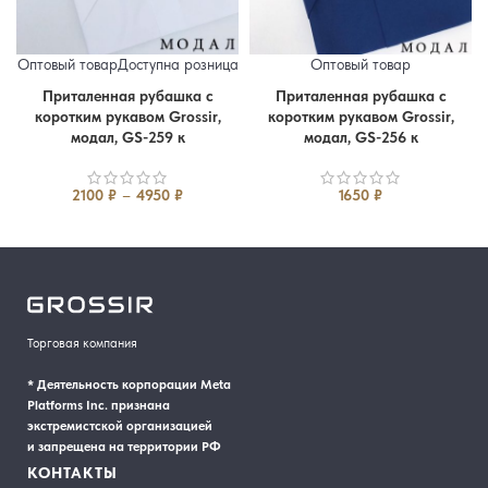
Оптовый товар
Доступна розница
Оптовый товар
Приталенная рубашка с
Приталенная рубашка с
48
50
52
54
56
Упаковка
48
50
52
54
56
коротким рукавом Grossir,
коротким рукавом Grossir,
модал, GS-259 к
модал, GS-256 к
Диапазон цен: 2100 ₽ – 4950 ₽
2100
₽
–
4950
₽
1650
₽
Торговая компания
* Деятельность корпорации Meta
Platforms Inc. признана
экстремистской организацией
и запрещена на территории РФ
КОНТАКТЫ